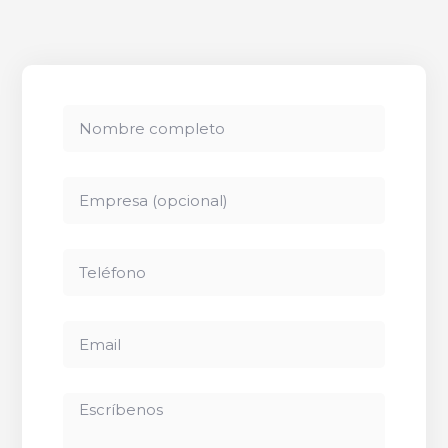
Full
Name
Full
Name
Phone
Email
Write
Us