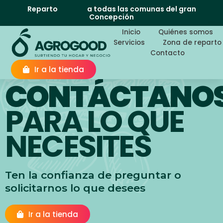
Reparto
a todas las comunas del gran
Concepción
Inicio
Quiénes somos
Servicios
Zona de reparto
Contacto
Ir a la tienda
CONTÁCTANO
PARA LO QUE
NECESITES
Ten la confianza de preguntar o
solicitarnos lo que desees
Ir a la tienda