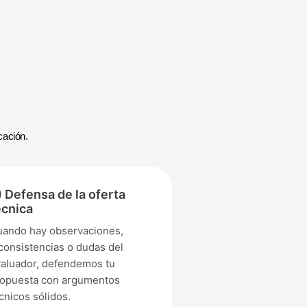
cación.
) Defensa de la oferta
écnica
4) Apoyo en co
de documentos
ando hay observaciones,
consistencias o dudas del
Gestionamos cualqu
aluador, defendemos tu
anexo extra o doc
ropuesta con argumentos
tengas que entreg
cnicos sólidos.
postular.