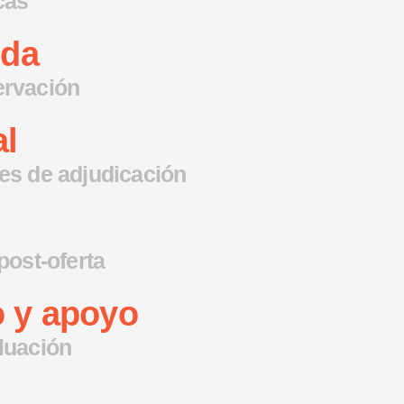
cas
ida
ervación
l
des de adjudicación
post-oferta
 y apoyo
aluación