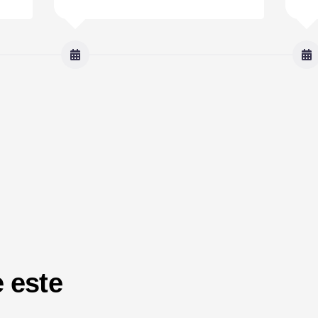
 este
a