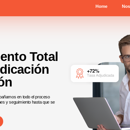
Home
Nos
nto Total
udicación
ión
pañamos en todo el proceso
ones y seguimiento hasta que se