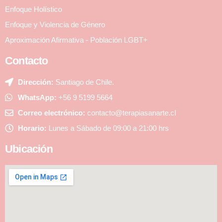
Enfoque Holístico
Enfoque y Violencia de Género
Aproximación Afirmativa - Población LGBT+
Contacto
Dirección:
Santiago de Chile.
WhatsApp:
+56 9 5199 5664
Correo electrónico:
contacto@terapiasanarte.cl
Horario:
Lunes a Sábado de 09:00 a 21:00 hrs
Ubicación