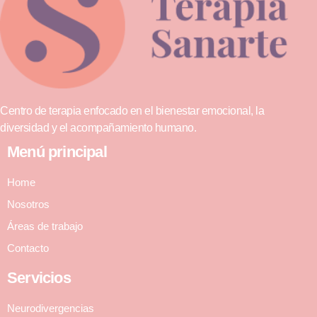
Centro de terapia enfocado en el bienestar emocional, la
diversidad y el acompañamiento humano.
Menú principal
Home
Nosotros
Áreas de trabajo
Contacto
Servicios
Neurodivergencias