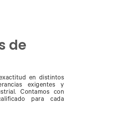
s de
xactitud en distintos
erancias exigentes y
strial. Contamos con
lificado para cada