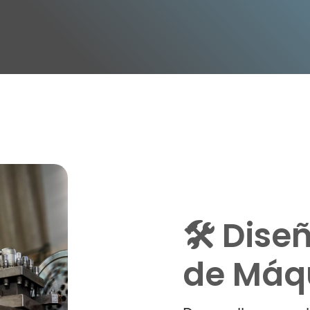
🛠 Dise
de Máq