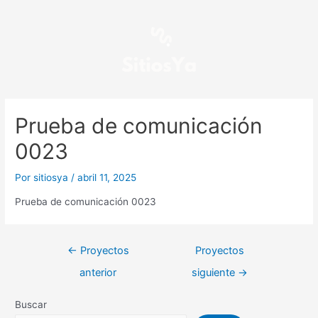
Ir
Navegación
al
de
contenido
entradas
Prueba de comunicación
0023
Por
sitiosya
/
abril 11, 2025
Prueba de comunicación 0023
←
Proyectos
Proyectos
anterior
siguiente
→
Buscar