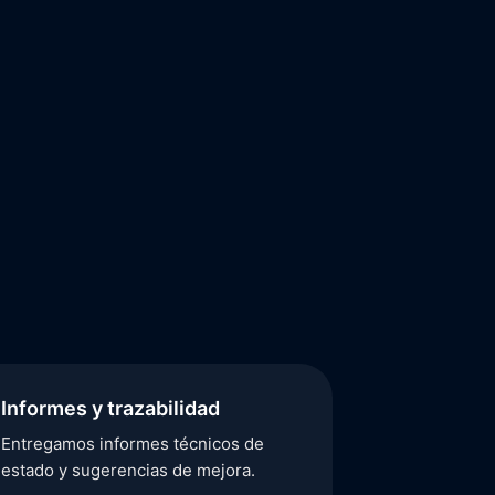
Informes y trazabilidad
Mantenci
Entregamos informes técnicos de
Creamos pla
estado y sugerencias de mejora.
criticidad y